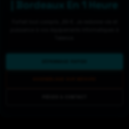
| Bordeaux En 1 Heure
Forfait tout compris _89 €. Je redonne vie et
puissance à vos équipements informatiques à
Talence.
DÉPANNAGE RAPIDE
ASSEMBLAGE SUR MESURE
PIÈCES & CONTACT