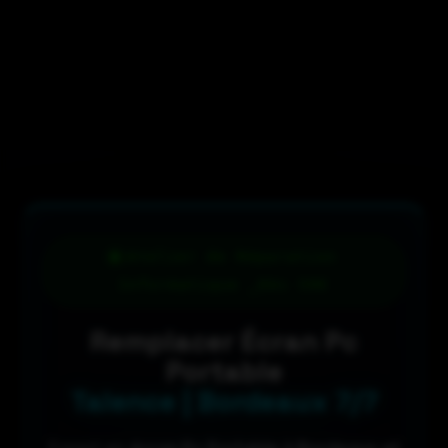
Atelier de Réparation
Informatique _Dès 59€
Remplacer Écran Pc
Portable
Talence | Bordeaux 7/7