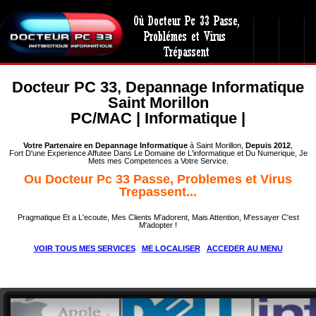
Docteur PC 33, Depannage Informatique
Saint Morillon
PC/MAC | Informatique |
Votre Partenaire en Depannage Informatique
à Saint Morillon,
Depuis 2012
,
Fort D'une Experience Affutee Dans Le Domaine de L'informatique et Du Numerique, Je
Mets mes Competences a Votre Service.
Ou Docteur Pc 33 Passe, Problemes et Virus
Trepassent...
Pragmatique Et a L'ecoute, Mes Clients M'adorent, Mais Attention, M'essayer C'est
M'adopter !
VOIR TOUS MES SERVICES
ME LOCALISER
ACCEDER AU MENU