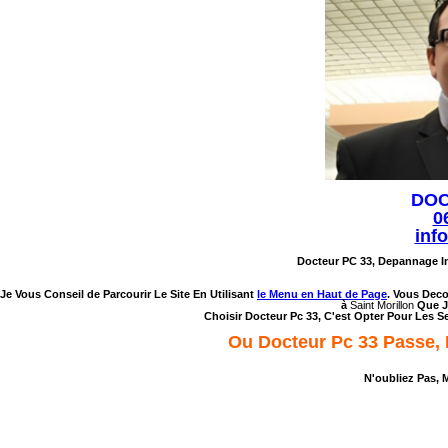
DOCT
0
inf
Docteur PC 33, Depannage I
Je Vous Conseil de Parcourir Le Site En Utilisant
le Menu en Haut de Page
. Vous Deco
à
Saint Morillon
Que J
Choisir Docteur Pc 33, C'est Opter Pour Les S
Ou Docteur Pc 33 Passe, 
N'oubliez Pas, 