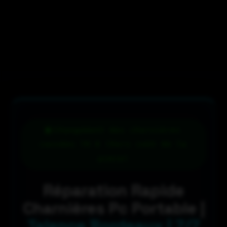
Changement des charnières
cassées 79 € (hors coût de la
pièce)
Réparation Rapide
Charnières Pc Portable |
Talence Bordeaux | 7/7