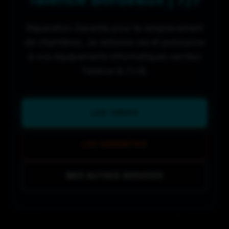
Réparation Garantie pour le remplacement
de charnières. Je redonne vie et puissance
à vos équipements informatiques secteur
Talence & CUB.
LES TARIFS
LES GARANTIES
MES AUTRES SERVICES