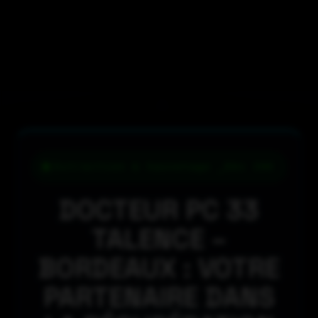
Extraction & Sauvetage _Dès 39€
DOCTEUR PC 33
TALENCE –
BORDEAUX : VOTRE
PARTENAIRE DANS