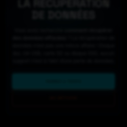
LA RÉCUPÉRATION
DE DONNÉES
Vous avez recherché
comment récupérer
des données effacées
? La récupération de
données n’est pas une mince affaire ! Disque
dur, clé USB, carte SD ou disque SSD, aucun
support n’est à l’abri d’une perte de données.
PANNES & TARIFS
MA MÉTHODE