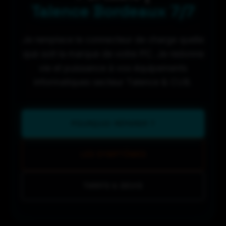
Talence Bordeaux 7/7
Je remplace le connecteur de charge quelle
que soit la marque de votre PC. Je redonne
vie et puissance à vos équipements
informatiques secteur Talence & CUB.
POURQUOI RÉPARER ?
LES SYMPTÔMES
TARIFS & DEVIS