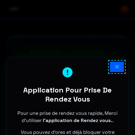
Dépannage & Réparations
d'ordinateurs Apple
×
Réparation Apple
Mac Talence
Application Pour Prise De
Rendez Vous
Bordeaux |
MacBook, IMac,
Pour une prise de rendez vous rapide, Merci
d'utiliser
l'application de Rendez vous.
.
Mac Mini
Vous pouvez d'ores et déjà bloquer votre