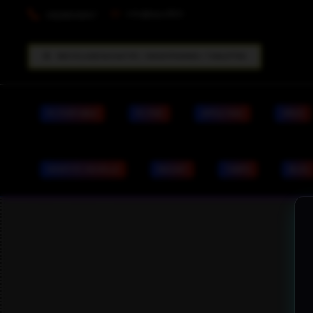
info@dpc33.fr
0629509347
RECYCLAGE RACHAT PC / SMARTPHONES / TABLETTES
PC PORTABLE
PC FIXE
APPLE MAC
VIRUS
IDENTITÉ VISUELLE
RACHAT
TARIFS
BLOG