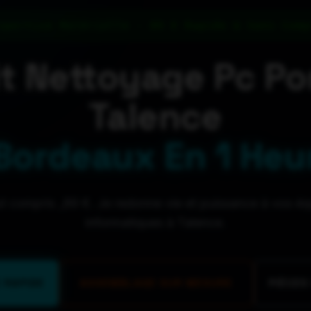
xpertise Matérielle - 89 € Rapide & Sans Comp
it Nettoyage Pc Po
Talence
 Bordeaux En 1 Heu
out compris _89 €. Je redonne vie et puissance à vos é
informatiques à Talence.
 RAPIDE
ASSEMBLAGE SUR MESURE
PIÈCES