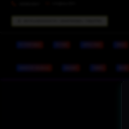
info@dpc33.fr
0629509347
RECYCLAGE RACHAT PC / SMARTPHONES / TABLETTES
PC PORTABLE
PC FIXE
APPLE MAC
VIRUS
IDENTITÉ VISUELLE
RACHAT
TARIFS
BLOG