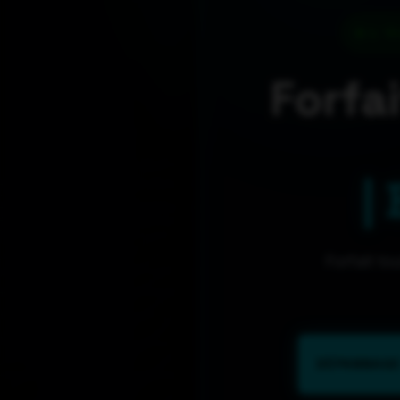
L'E
Forfa
|
Forfait t
DÉPANNAGE