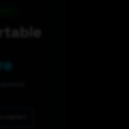
romis
rtable
re
quipements
 & CONTACT