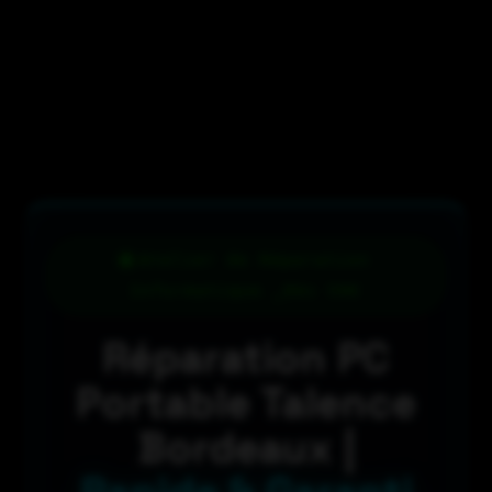
Atelier de Réparation
Informatique _Dès 59€
Réparation PC
Portable Talence
Bordeaux |