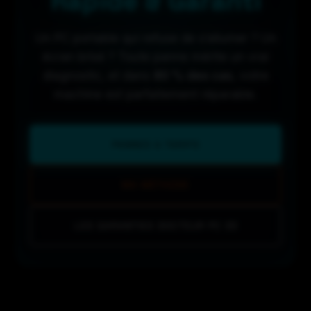
Rapide & Garanti
Un PC portable qui refuse de s’allumer ? Un
écran brisé ? Toute panne mérite un vrai
diagnostic, et dans
80 % des cas
, votre
machine est parfaitement réparable.
PANNES & TARIFS
MA MÉTHODE
LES GARANTIES DOCTEUR PC 33