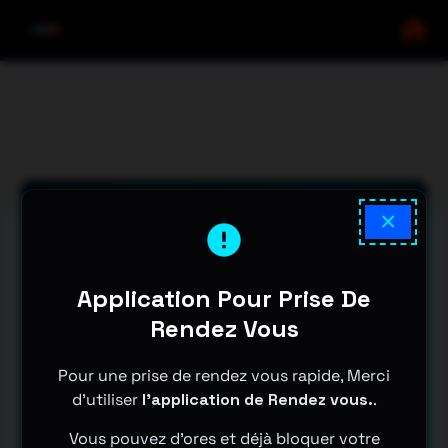
×
DÉMARRAGE PC: 1
GUIDE RAPIDE POUR
Application Pour Prise De
Rendez Vous
OPTIMISER VOTRE PC
Pour une prise de rendez vous rapide, Merci
d'utiliser
l'application de Rendez vous.
.
ET ALLÉGER LE
Vous pouvez d'ores et déjà bloquer votre