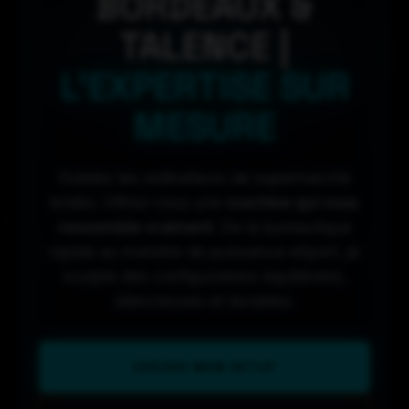
BORDEAUX &
TALENCE |
L'EXPERTISE SUR
MESURE
Oubliez les ordinateurs de supermarché
bridés. Offrez-vous une
machine qui vous
ressemble vraiment
. De la bureautique
rapide au monstre de puissance eSport, je
sculpte des configurations équilibrées,
silencieuses et durables.
CHOISIR MON SETUP