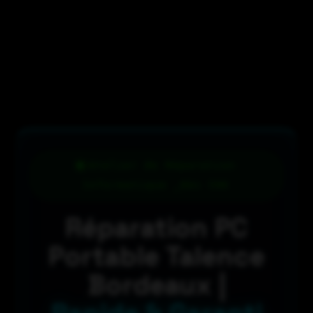
Atelier de Réparation
Informatique _Dès 59€
Réparation PC
Portable Talence
Bordeaux |