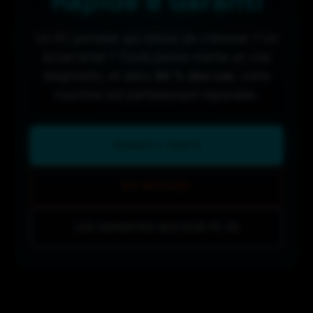
Rapide & Garanti
Un PC portable qui refuse de s’allumer ? Un
écran brisé ? Toute panne mérite un vrai
diagnostic, et dans
80 % des cas
, votre
machine est parfaitement réparable.
PANNES & TARIFS
MA MÉTHODE
LES GARANTIES DOCTEUR PC 33