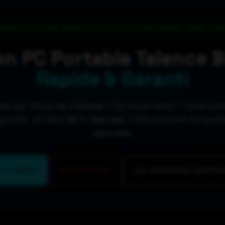
Atelier de Réparation Informatique _Dès 59€
on PC Portable Talence B
Rapide & Garanti
ble qui refuse de s’allumer ? Un écran brisé ? Toute pan
agnostic, et dans
80 % des cas
, votre machine est parf
réparable.
 & TARIFS
MA MÉTHODE
LES GARANTIES DOCTEUR