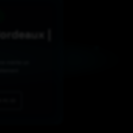
ordeaux |
ne mérite un
aitement
 PC 33