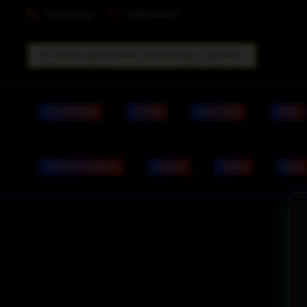
info@dpc33.fr
0629509347
RECYCLAGE RACHAT PC / SMARTPHONES / TABLETTES
PC PORTABLE
PC FIXE
APPLE MAC
VIRUS
IDENTITÉ VISUELLE
RACHAT
TARIFS
BLOG