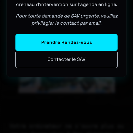
Toutes Marques _
créneau d'intervention sur l'agenda en ligne.
Pour toute demande de SAV urgente, veuillez
privilégier le contact par email.
Prendre Rendez-vous
Contacter le SAV
Votre ordinateur ne s’ouvre plus ou