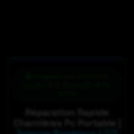
Changement des charnières
cassées 79 € (hors coût de la
pièce)
Réparation Rapide
Charnières Pc Portable |
Talence Bordeaux | 7/7