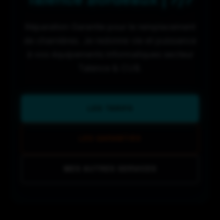
Réparation Garantie pour le remplacement
de charnières. Je redonne vie et puissance
à vos équipements informatiques secteur
Talence & CUB.
LES TARIFS
LES GARANTIES
MES AUTRES SERVICES