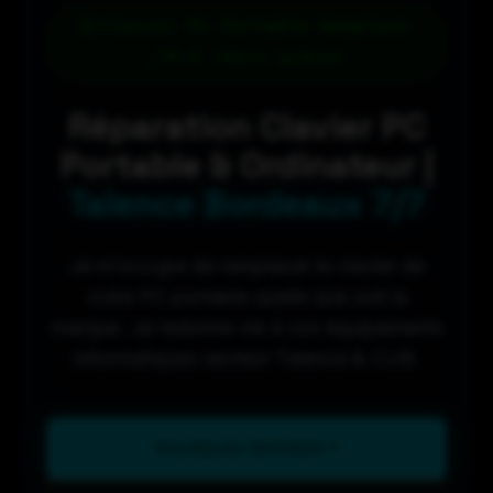
Clavier PC Portable Remplacé
_79 € (hors pièce)
Réparation Clavier PC
Portable & Ordinateur |
Talence Bordeaux 7/7
Je m’occupe de remplacer le clavier de
votre PC portable quelle que soit la
marque. Je redonne vie à vos équipements
informatiques secteur Talence & CUB.
POURQUOI RÉPARER ?