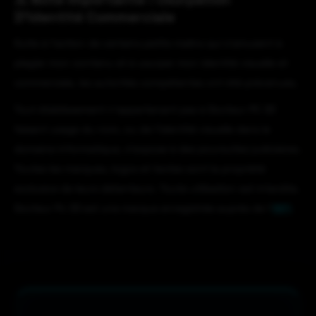
D’Identité Commerciale
Suite à l’action de certains petits malins qui s’amusent à
plagier mon contenu et à usurper mon identité visuelle et
commerciale, les autorités compétentes ont été prévenues.
Tout établissement n’appartenant pas à Docteur PC 33
faisant usage du nom, ou de l’identité visuelle dans le
domaine informatique, s’expose à des poursuites judiciaires.
Toutes les marques, logos et textes sont la propriété
exclusive de leurs détenteurs. Toute utilisation est interdite.
Docteur Pc 33 est une marque enregistrée auprès de l’
INPI
.