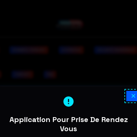
DONNÉES PERDUES
A DOMICILE
SÉCURITÉ NUMÉRIQUE
CONTACT
FAQ
×
té Commerciale
Application Pour Prise De Rendez
lagier mon contenu et à usurper mon identité visuelle et commercia
Vous