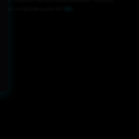
que, s’expose à des poursuites judiciaires. Toutes les
 marque enregistrée auprès de l’
INPI
.