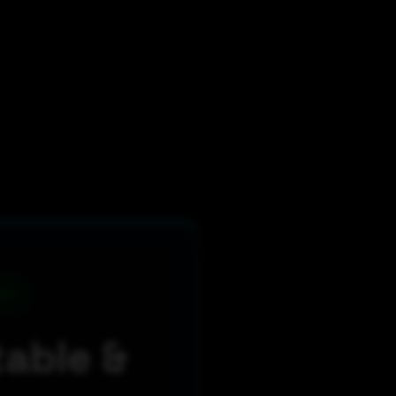
e)
table &