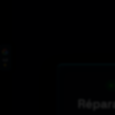
4,9
Répara