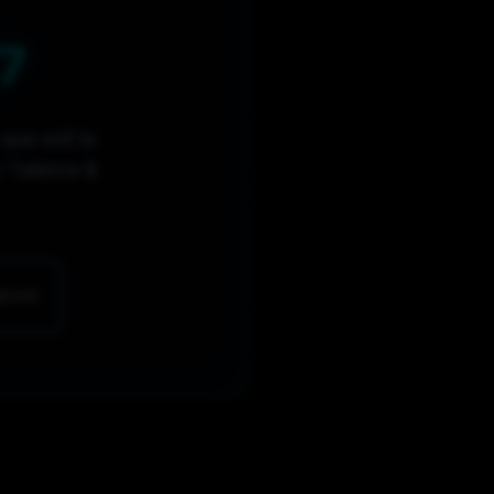
7
que soit la
r Talence &
DEVIS