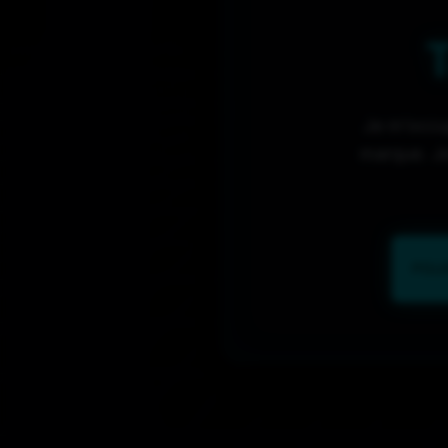
Je m’occup
marque. Je
POU