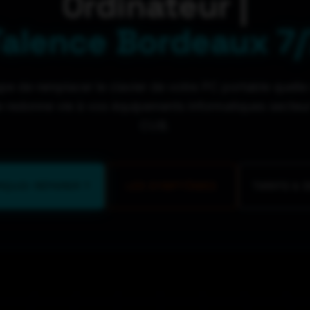
Ordinateur |
Talence Bordeaux 7/
e de remplacer le clavier de votre PC portable quelle 
 redonne vie à vos équipements informatiques secteu
CUB.
RQUOI RÉPARER ?
LES SYMPTÔMES
TARIFS & 