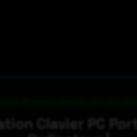
Clavier PC Portable Remplacé _79 € (hors pièc
tion Clavier PC Por