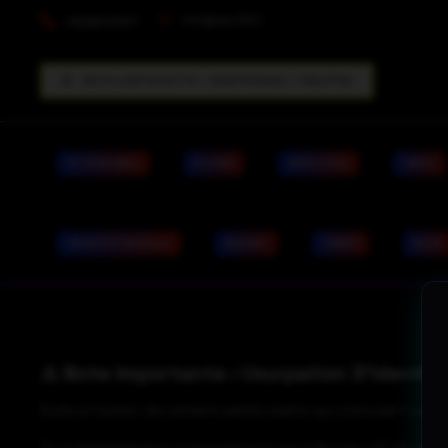
info@dpc33.fr
0629509347
RECYCLAGE RACHAT PC / SMARTPHONES / TABLETTES
PC PORTABLE
PC FIXE
APPLE MAC
VIRUS
IDENTITÉ VISUELLE
RACHAT
TARIFS
BLOG
⚠️ Note Importante : Usurpation D’Identi
Suite à l’action de certains petits malins qui s’amusent à p