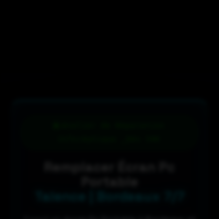
Atelier de Réparation
Informatique _Dès 59€
Remplacer Écran Pc
Portable
Talence | Bordeaux 7/7