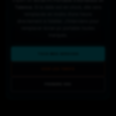
Expert en
écran Pc Portable à Bordeaux et
Talence
. Si la dalle est en stock, elle sera
remplacée en moins d’une heure
directement à l’atelier. J’interviens pour
remplacer écran pc portable toutes
marques.
TOUS MES SERVICES
VOIR LES TARIFS
PRENDRE RDV