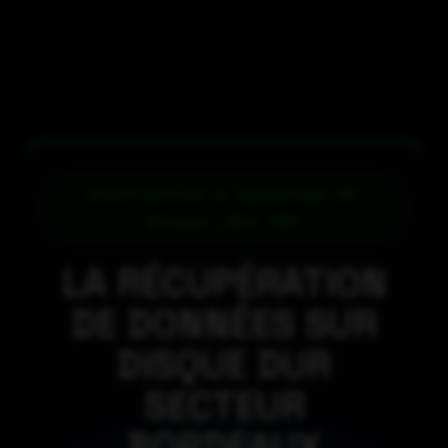
Extraction & Sauvetage de
Disque _Dès 39€
LA RÉCUPÉRATION
DE DONNÉES SUR
DISQUE DUR
SECTEUR
BORDEAUX