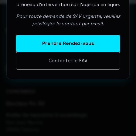
créneau d'intervention sur l'agenda en ligne.
Pour toute demande de SAV urgente, veuillez
privilégier le contact par email.
MES ENTITÉS COMMERCIALES
Prendre Rendez-vous
Contacter le SAV
Logo Docteur
Logo Refresh
Logo Infinity
Pc 33
The Web
Computers
COORDONNÉES
Docteur Pc 33
Atelier de réparation & assemblage
Rue Jean Racine
33400 Talence