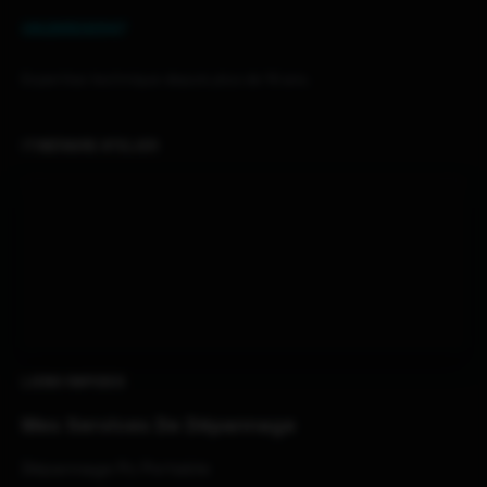
0629509347
Expertise technique depuis plus de 14 ans.
ITINÉRAIRE ATELIER
LIENS RAPIDES
Mes Services De Dépannage
Dépannage Pc Portable