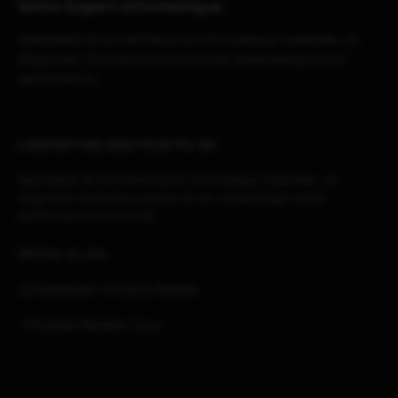
Votre Expert Informatique
Spécialiste de la maintenance informatique matérielle, du
diagnostic thermique avancé et de l'assemblage haute
performance.
L'EXPERTISE DOCTEUR PC 33
Spécialiste de la maintenance informatique matérielle, du
diagnostic thermique avancé et de l'assemblage haute
performance sur la CUB.
🗺️ Plan du Site
✉️ Demander Un Devis Rapide
📌Prendre Rendez Vous