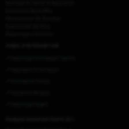
Montage Pc Gamer & Réparation
Assistance Apple Mac
Récupération De Données
Suppression De Virus
Dépannage à Domicile
ZONES D'INTERVENTION
📍 Dépannage Informatique Talence
📍 Réparation PC Bordeaux
📍 Informaticien Pessac
📍 Assistance Mérignac
📍 Dépannage Bègles
POURQUOI CHOISIR DOCTEUR PC 33 ?