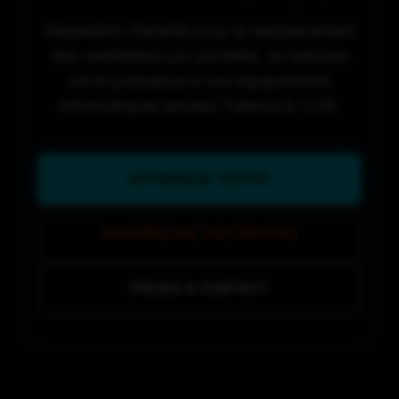
Réparation Garantie pour le remplacement
des ventilateurs pc portable. Je redonne
vie et puissance à vos équipements
informatiques secteur Talence & CUB.
DÉPANNAGE RAPIDE
ASSEMBLAGE SUR MESURE
PIÈCES & CONTACT