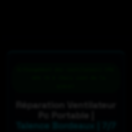
Changement des ventilateurs CPU
- GPU 79 € (hors coût de la
pièce)
Réparation Ventilateur
Pc Portable |
Talence Bordeaux | 7/7