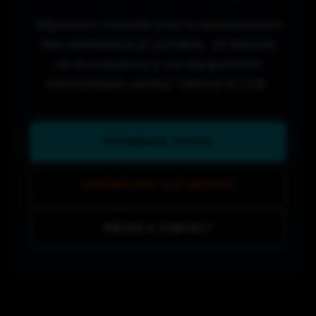
Réparation Garantie pour le remplacement
des ventilateurs pc portable. Je redonne
vie et puissance à vos équipements
informatiques secteur Talence & CUB.
DÉPANNAGE RAPIDE
ASSEMBLAGE SUR MESURE
PIÈCES & CONTACT