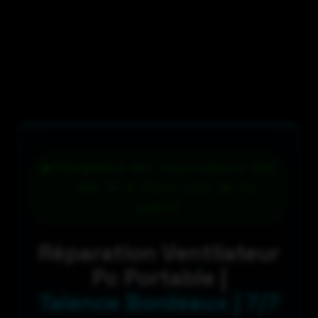
Changement des ventilateurs CPU
- GPU 79 € (hors coût de la
pièce)
Réparation Ventilateur
Pc Portable |
Talence Bordeaux | 7/7