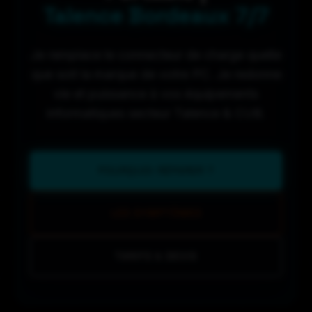
Talence Bordeaux 7/7
Je remplace le connecteur de charge quelle
que soit la marque de votre PC. Je redonne
vie et puissance à vos équipements
informatiques secteur Talence & CUB.
POURQUOI RÉPARER ?
LES SYMPTÔMES
TARIFS & DEVIS