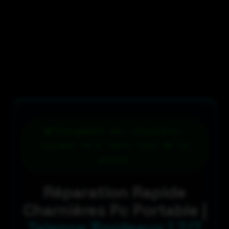
Changement des charnières
cassées 79 € (hors coût de la
pièce)
Réparation Rapide
Charnières Pc Portable |
Talence Bordeaux | 7/7