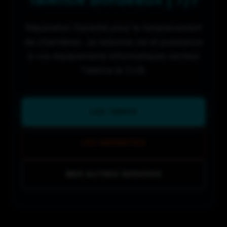
Réparation Garantie pour le remplacement
de charnières. Je redonne vie et puissance
à vos équipements informatiques secteur
Talence & CUB.
LES TARIFS
LES GARANTIES
MES AUTRES SERVICES