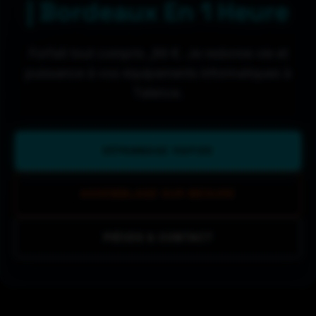
| Bordeaux En 1 Heure
Forfait tout compris _89 €. Je redonne vie et
puissance à vos équipements informatiques à
Talence.
DÉPANNAGE RAPIDE
ASSEMBLAGE SUR MESURE
PIÈCES & CONTACT