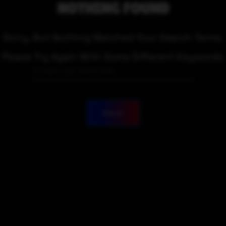
NOTHING FOUND
Sorry, But Nothing Matched Your Search Terms.
Please Try Again With Some Different Keywords.
Search