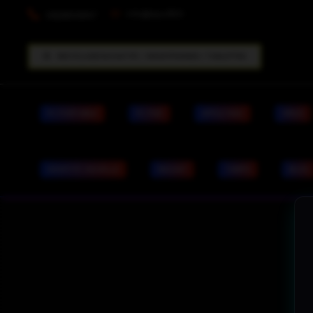
info@dpc33.fr
0629509347
RECYCLAGE RACHAT PC / SMARTPHONES / TABLETTES
PC PORTABLE
PC FIXE
APPLE MAC
VIRUS
IDENTITÉ VISUELLE
RACHAT
TARIFS
BLOG