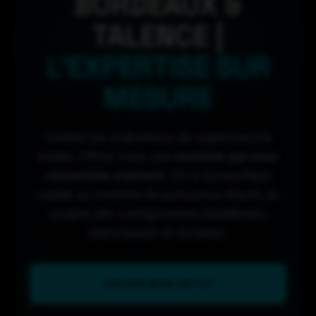
BORDEAUX &
TALENCE |
L'EXPERTISE SUR
MESURE
Oubliez les ordinateurs de supermarché
bridés. Offrez-vous une
machine qui vous
ressemble vraiment
. De la bureautique
rapide au monstre de puissance eSport, je
sculpte des configurations équilibrées,
silencieuses et durables.
CHOISIR MON SETUP