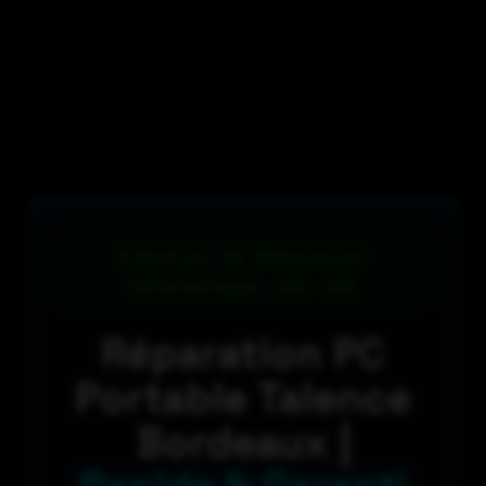
Atelier de Réparation
Informatique _Dès 59€
Réparation PC
Portable Talence
Bordeaux |