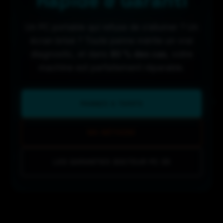
Rapide & Garanti
Un PC portable qui refuse de s’allumer ? Un
écran brisé ? Toute panne mérite un vrai
diagnostic, et dans
80 % des cas
, votre
machine est parfaitement réparable.
PANNES & TARIFS
MA MÉTHODE
LES GARANTIES DOCTEUR PC 33