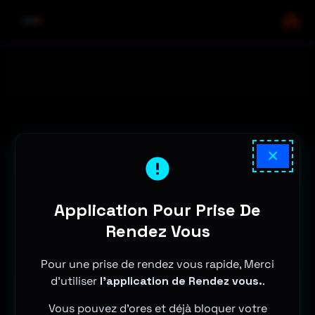
×
Atelier de Réparation
Informatique _Dès 59€
Application Pour Prise De
Rendez Vous
Dépannage Informatique
Talence Bordeaux |
Pour une prise de rendez vous rapide, Merci
Rapide 7/7
d'utiliser
l'application de Rendez vous.
.
Vous pouvez d'ores et déjà bloquer votre
Expert en
dépannage informatique à